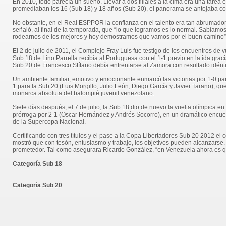
En 2010, todo parecía un sueño. Llevar a dos filiales a la cima era una tare
promediaban los 16 (Sub 18) y 18 años (Sub 20), el panorama se antojaba c
No obstante, en el Real ESPPOR la confianza en el talento era tan abrumado
señaló, al final de la temporada, que “lo que logramos es lo normal. Sabíam
rodearnos de los mejores y hoy demostramos que vamos por el buen camino”
El 2 de julio de 2011, el Complejo Fray Luis fue testigo de los encuentros de vu
Sub 18 de Lino Parrella recibía al Portuguesa con el 1-1 previo en la ida gracia
Sub 20 de Francesco Stífano debía enfrentarse al Zamora con resultado idéntic
Un ambiente familiar, emotivo y emocionante enmarcó las victorias por 1-0 par
1 para la Sub 20 (Luis Morgillo, Julio León, Diego García y Javier Tarano), q
monarca absoluta del balompié juvenil venezolano.
Siete días después, el 7 de julio, la Sub 18 dio de nuevo la vuelta olímpica en 
prórroga por 2-1 (Oscar Hernández y Andrés Socorro), en un dramático encu
de la Supercopa Nacional.
Certificando con tres títulos y el pase a la Copa Libertadores Sub 20 2012 
mostró que con tesón, entusiasmo y trabajo, los objetivos pueden alcanzarse.
prometedor. Tal como asegurara Ricardo González, “en Venezuela ahora es 
Categoría Sub 18
Categoría Sub 20