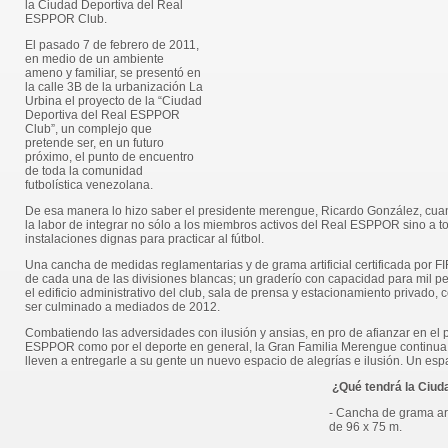
la Ciudad Deportiva del Real
ESPPOR Club.
El pasado 7 de febrero de 2011,
en medio de un ambiente
ameno y familiar, se presentó en
la calle 3B de la urbanización La
Urbina el proyecto de la “Ciudad
Deportiva del Real ESPPOR
Club”, un complejo que
pretende ser, en un futuro
próximo, el punto de encuentro
de toda la comunidad
futbolística venezolana.
De esa manera lo hizo saber el presidente merengue, Ricardo González, cua
la labor de integrar no sólo a los miembros activos del Real ESPPOR sino a 
instalaciones dignas para practicar al fútbol.
Una cancha de medidas reglamentarias y de grama artificial certificada por FI
de cada una de las divisiones blancas; un graderío con capacidad para mil 
el edificio administrativo del club, sala de prensa y estacionamiento privado
ser culminado a mediados de 2012.
Combatiendo las adversidades con ilusión y ansias, en pro de afianzar en el p
ESPPOR como por el deporte en general, la Gran Familia Merengue continua 
lleven a entregarle a su gente un nuevo espacio de alegrías e ilusión. Un esp
¿Qué tendrá la Ciu
d
- Cancha de grama arti
de 96 x 75 m.