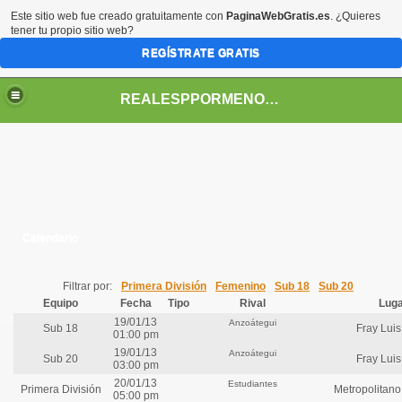
Este sitio web fue creado gratuitamente con
PaginaWebGratis.es
. ¿Quieres
tener tu propio sitio web?
REGÍSTRATE GRATIS
REALESPPORMENORES
Calendario
Filtrar por:
Primera División
Femenino
Sub 18
Sub 20
Equipo
Fecha
Tipo
Rival
Luga
19/01/13
Anzoátegui
Sub 18
Fray Lui
01:00 pm
19/01/13
Anzoátegui
Sub 20
Fray Lui
03:00 pm
20/01/13
Estudiantes
Primera División
Metropolitano
05:00 pm