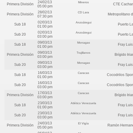
24/02/13
Mineros
Primera División
CTE Cacha
05:00 pm
28/02/13
CD Lara
Primera División
Metropolitano 
07:30 pm
02/03/13
Anzoátegui
Sub 18
Puerto L
01:00 pm
02/03/13
Anzoátegui
Sub 20
Puerto L
03:00 pm
09/03/13
Monagas
Sub 18
Fray Lui
01:00 pm
09/03/13
Trujillanos
Primera División
Brígido Iri
03:00 pm
09/03/13
Monagas
Sub 20
Fray Lui
03:00 pm
16/03/13
Caracas
Sub 18
Cocodrilos Spor
01:00 pm
16/03/13
Caracas
Sub 20
Cocodrilos Spor
03:00 pm
17/03/13
Caracas
Primera División
Brígido Iri
03:00 pm
23/03/13
Atlético Venezuela
Sub 18
Fray Lui
01:00 pm
23/03/13
Atlético Venezuela
Sub 20
Fray Lui
03:00 pm
24/03/13
El Vigía
Primera División
Ramón Hernande
05:00 pm