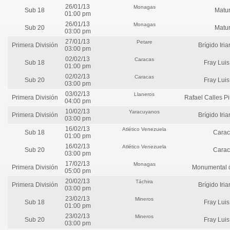
26/01/13
Monagas
Sub 18
Matur
01:00 pm
26/01/13
Monagas
Sub 20
Matur
03:00 pm
27/01/13
Petare
Primera División
Brígido Iri
03:00 pm
02/02/13
Caracas
Sub 18
Fray Lui
01:00 pm
02/02/13
Caracas
Sub 20
Fray Lui
03:00 pm
03/02/13
Llaneros
Primera División
Rafael Calles P
04:00 pm
10/02/13
Yaracuyanos
Primera División
Brígido Iri
03:00 pm
16/02/13
Atlético Venezuela
Sub 18
Carac
01:00 pm
16/02/13
Atlético Venezuela
Sub 20
Carac
03:00 pm
17/02/13
Monagas
Primera División
Monumental d
05:00 pm
20/02/13
Táchira
Primera División
Brígido Iri
03:00 pm
23/02/13
Mineros
Sub 18
Fray Lui
01:00 pm
23/02/13
Mineros
Sub 20
Fray Lui
03:00 pm