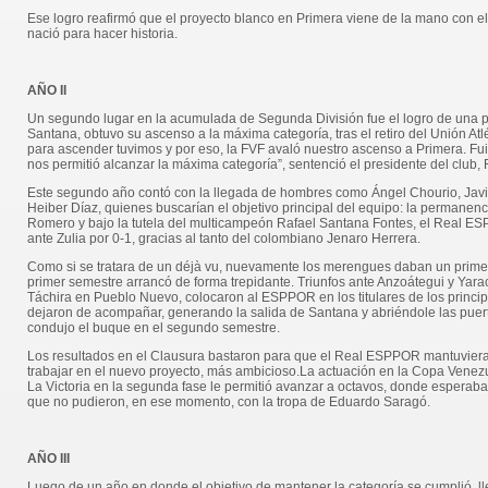
Ese logro reafirmó que el proyecto blanco en Primera viene de la mano con el f
nació para hacer historia.
AÑO II
Un segundo lugar en la acumulada de Segunda División fue el logro de una pla
Santana, obtuvo su ascenso a la máxima categoría, tras el retiro del Unión Atl
para ascender tuvimos y por eso, la FVF avaló nuestro ascenso a Primera. 
nos permitió alcanzar la máxima categoría”, sentenció el presidente del club,
Este segundo año contó con la llegada de hombres como Ángel Chourio, Javi
Heiber Díaz, quienes buscarían el objetivo principal del equipo: la permanen
Romero y bajo la tutela del multicampeón Rafael Santana Fontes, el Real ESP
ante Zulia por 0-1, gracias al tanto del colombiano Jenaro Herrera.
Como si se tratara de un déjà vu, nuevamente los merengues daban un primer 
primer semestre arrancó de forma trepidante. Triunfos ante Anzoátegui y Ya
Táchira en Pueblo Nuevo, colocaron al ESPPOR en los titulares de los princip
dejaron de acompañar, generando la salida de Santana y abriéndole las puerta
condujo el buque en el segundo semestre.
Los resultados en el Clausura bastaron para que el Real ESPPOR mantuviera la
trabajar en el nuevo proyecto, más ambicioso.La actuación en la Copa Venezue
La Victoria en la segunda fase le permitió avanzar a octavos, donde esperaba
que no pudieron, en ese momento, con la tropa de Eduardo Saragó.
AÑO III
Luego de un año en donde el objetivo de mantener la categoría se cumplió, lle