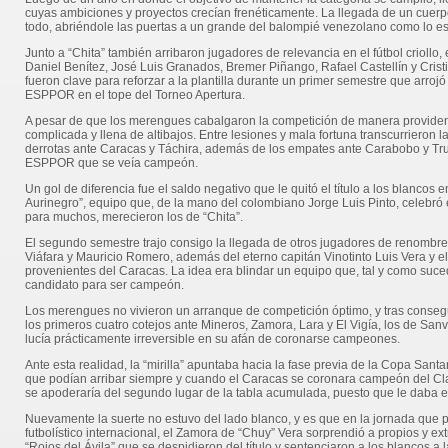
cuyas ambiciones y proyectos crecían frenéticamente. La llegada de un cuerpo
todo, abriéndole las puertas a un grande del balompié venezolano como lo e
Junto a “Chita” también arribaron jugadores de relevancia en el fútbol criollo,
Daniel Benítez, José Luis Granados, Bremer Piñango, Rafael Castellín y Crist
fueron clave para reforzar a la plantilla durante un primer semestre que arroj
ESPPOR en el tope del Torneo Apertura.
A pesar de que los merengues cabalgaron la competición de manera providencia
complicada y llena de altibajos. Entre lesiones y mala fortuna transcurrieron l
derrotas ante Caracas y Táchira, además de los empates ante Carabobo y Truj
ESPPOR que se veía campeón.
Un gol de diferencia fue el saldo negativo que le quitó el título a los blancos 
Aurinegro”, equipo que, de la mano del colombiano Jorge Luis Pinto, celebró
para muchos, merecieron los de “Chita”.
El segundo semestre trajo consigo la llegada de otros jugadores de renombr
Viáfara y Mauricio Romero, además del eterno capitán Vinotinto Luis Vera y e
provenientes del Caracas. La idea era blindar un equipo que, tal y como suced
candidato para ser campeón.
Los merengues no vivieron un arranque de competición óptimo, y tras consegu
los primeros cuatro cotejos ante Mineros, Zamora, Lara y El Vigía, los de Sanv
lucía prácticamente irreversible en su afán de coronarse campeones.
Ante esta realidad, la “mirilla” apuntaba hacia la fase previa de la Copa Sant
que podían arribar siempre y cuando el Caracas se coronara campeón del C
se apoderaría del segundo lugar de la tabla acumulada, puesto que le daba e
Nuevamente la suerte no estuvo del lado blanco, y es que en la jornada que po
futbolístico internacional, el Zamora de “Chuy” Vera sorprendió a propios y e
“Rojos del Ávila” que se despidieron del título y sentenciaron a los blancos a