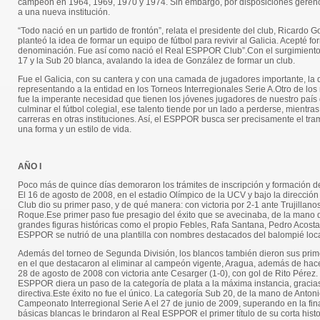
campeón en 1964, 1969, 1970 y 1974. Sin embargo, por disposiciones gerencial
a una nueva institución.
“Todo nació en un partido de frontón”, relata el presidente del club, Ricardo
planteó la idea de formar un equipo de fútbol para revivir al Galicia. Acepté fo
denominación. Fue así como nació el Real ESPPOR Club”.Con el surgimiento d
17 y la Sub 20 blanca, avalando la idea de González de formar un club.
Fue el Galicia, con su cantera y con una camada de jugadores importante, la
representando a la entidad en los Torneos Interregionales Serie A.Otro de l
fue la imperante necesidad que tienen los jóvenes jugadores de nuestro país 
culminar el fútbol colegial, ese talento tiende por un lado a perderse, mientr
carreras en otras instituciones. Así, el ESPPOR busca ser precisamente el tram
una forma y un estilo de vida.
AÑO I
Poco más de quince días demoraron los trámites de inscripción y formación de 
El 16 de agosto de 2008, en el estadio Olímpico de la UCV y bajo la direcció
Club dio su primer paso, y de qué manera: con victoria por 2-1 ante Trujillano
Roque.Ese primer paso fue presagio del éxito que se avecinaba, de la mano 
grandes figuras históricas como el propio Febles, Rafa Santana, Pedro Acosta 
ESPPOR se nutrió de una plantilla con nombres destacados del balompié loca
Además del torneo de Segunda División, los blancos también dieron sus pri
en el que destacaron al eliminar al campeón vigente, Aragua, además de hace
28 de agosto de 2008 con victoria ante Cesarger (1-0), con gol de Rito Pérez.
ESPPOR diera un paso de la categoría de plata a la máxima instancia, gracias
directiva.Este éxito no fue el único. La categoría Sub 20, de la mano de Anton
Campeonato Interregional Serie A el 27 de junio de 2009, superando en la final
básicas blancas le brindaron al Real ESPPOR el primer título de su corta histo